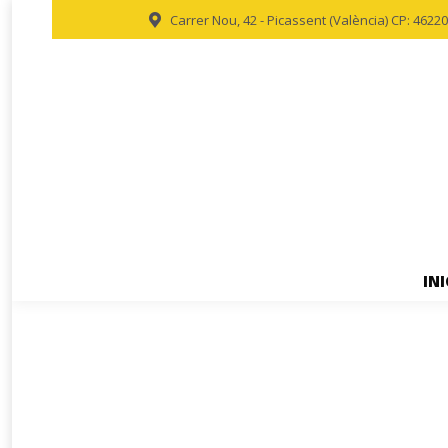
Carrer Nou, 42 - Picassent (València) CP: 46220
INI