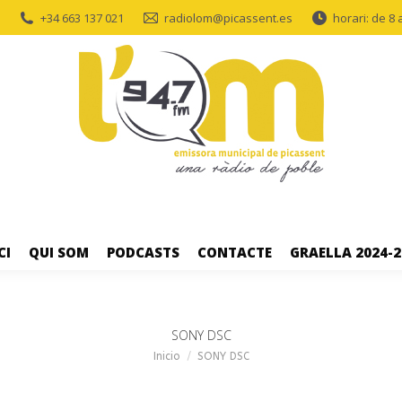
+34 663 137 021
radiolom@picassent.es
horari: de 8 
CI
QUI SOM
PODCASTS
CONTACTE
GRAELLA 2024-2
SONY DSC
Estás aquí:
Inicio
SONY DSC