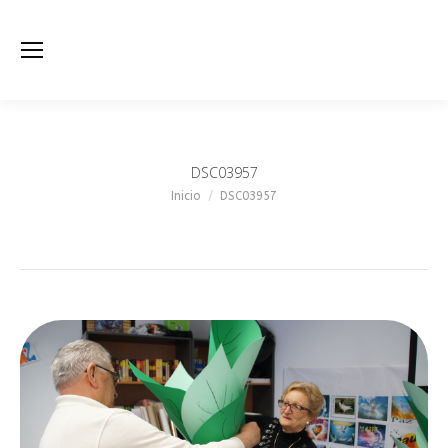
DSC03957
Estás aquí:
Inicio
DSC03957