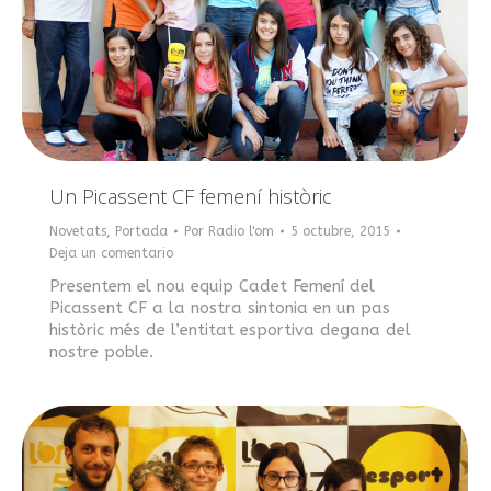
Un Picassent CF femení històric
Novetats
,
Portada
Por
Radio l'om
5 octubre, 2015
Deja un comentario
Presentem el nou equip Cadet Femení del
Picassent CF a la nostra sintonia en un pas
històric més de l’entitat esportiva degana del
nostre poble.