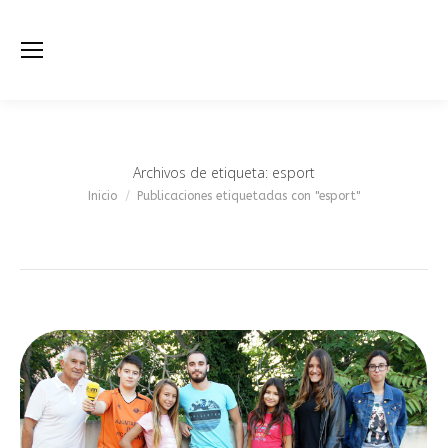
Archivos de etiqueta:
esport
Estás aquí:
Inicio
Publicaciones etiquetadas con "esport"