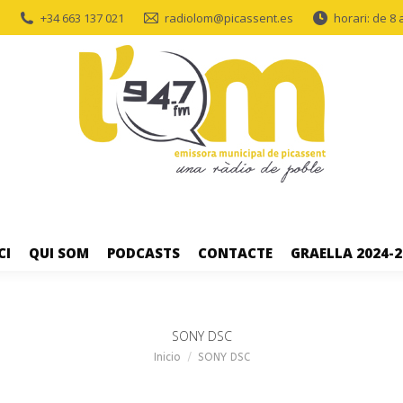
+34 663 137 021
radiolom@picassent.es
horari: de 8 
CI
QUI SOM
PODCASTS
CONTACTE
GRAELLA 2024-2
SONY DSC
Estás aquí:
Inicio
SONY DSC