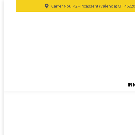
Carrer Nou, 42 - Picassent (València) CP: 46220
INI