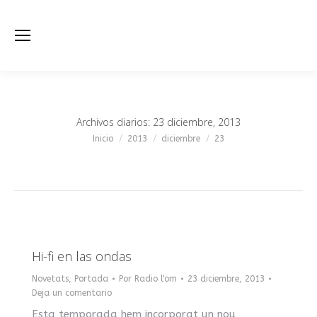
Archivos diarios:
23 diciembre, 2013
Estás aquí:
Inicio
2013
diciembre
23
Hi-fi en las ondas
Novetats
,
Portada
Por
Radio l'om
23 diciembre, 2013
Deja un comentario
Esta temporada hem incorporat un nou