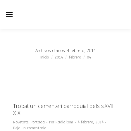
Archivos diarios:
4 febrero, 2014
Estás aquí:
Inicio
2014
febrero
04
Trobat un cementeri parroquial dels s.XVIII i
XIX
Novetats
,
Portada
Por
Radio l'om
4 febrero, 2014
Deja un comentario