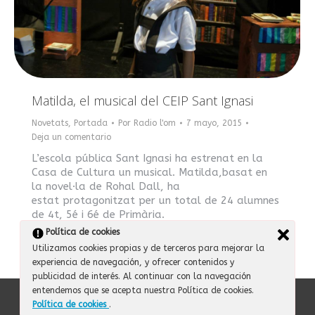
Matilda, el musical del CEIP Sant Ignasi
Novetats
,
Portada
Por
Radio l'om
7 mayo, 2015
Deja un comentario
L’escola pública Sant Ignasi ha estrenat en la
Casa de Cultura un musical. Matilda,basat en
la novel·la de Rohal Dall, ha
estat protagonitzat per un total de 24 alumnes
de 4t, 5é i 6é de Primària.
Política de cookies
Utilizamos cookies propias y de terceros para mejorar la
experiencia de navegación, y ofrecer contenidos y
publicidad de interés. Al continuar con la navegación
entendemos que se acepta nuestra Política de cookies.
© 2013-2025 Ràdio l'Om / AJUNTAMENT DE PICASSENT
Política de cookies
.