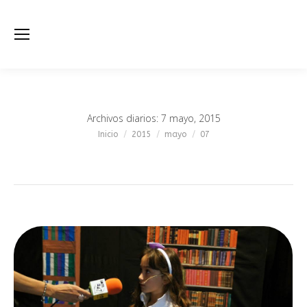
Archivos diarios:
7 mayo, 2015
Estás aquí:
Inicio
2015
mayo
07