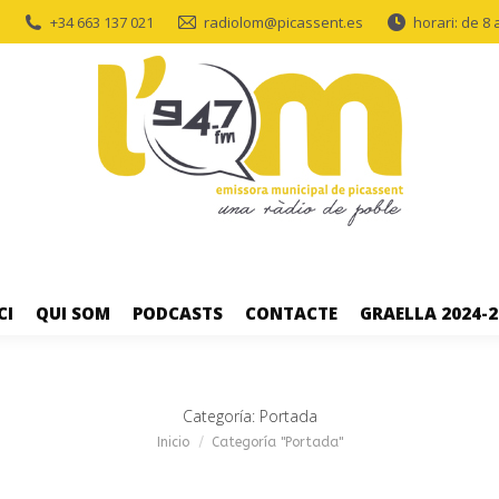
+34 663 137 021
radiolom@picassent.es
horari: de 8 
CI
QUI SOM
PODCASTS
CONTACTE
GRAELLA 2024-2
Categoría:
Portada
Estás aquí:
Inicio
Categoría "Portada"