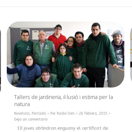
Tallers de jardineria, il·lusió i estima per la
natura
Novetats
,
Portada
Por
Radio l'om
26 febrero, 2015
Deja un comentario
10 joves obtindran enguany el certificat de