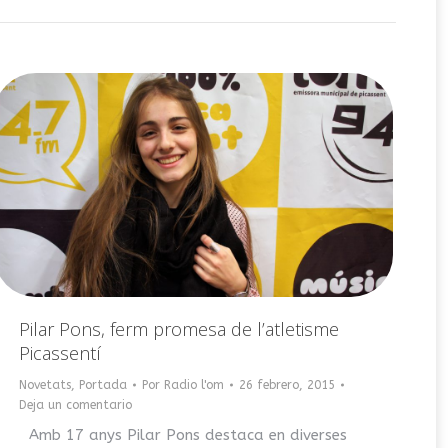
Pilar Pons, ferm promesa de l’atletisme
Picassentí
Novetats
,
Portada
Por
Radio l'om
26 febrero, 2015
Deja un comentario
Amb 17 anys Pilar Pons destaca en diverses