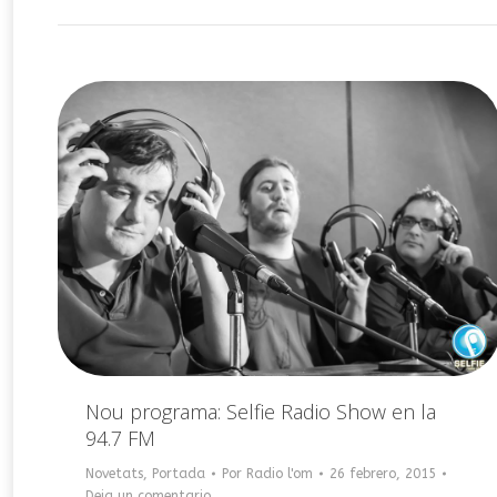
Nou programa: Selfie Radio Show en la
94.7 FM
Novetats
,
Portada
Por
Radio l'om
26 febrero, 2015
Deja un comentario