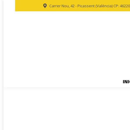
Carrer Nou, 42 - Picassent (València) CP: 46220
INI