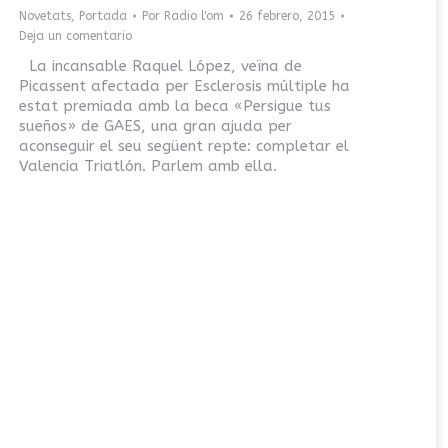
Novetats
,
Portada
Por
Radio l'om
26 febrero, 2015
Deja un comentario
La incansable Raquel López, veïna de
Picassent afectada per Esclerosis múltiple ha
estat premiada amb la beca «Persigue tus
sueños» de GAES, una gran ajuda per
aconseguir el seu següent repte: completar el
Valencia Triatlón. Parlem amb ella.