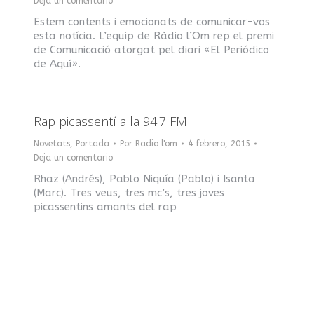
Deja un comentario
Estem contents i emocionats de comunicar-vos
esta notícia. L’equip de Ràdio l’Om rep el premi
de Comunicació atorgat pel diari «El Periódico
de Aquí».
Rap picassentí a la 94.7 FM
Novetats
,
Portada
Por
Radio l'om
4 febrero, 2015
Deja un comentario
Rhaz (Andrés), Pablo Niquía (Pablo) i Isanta
(Marc). Tres veus, tres mc’s, tres joves
picassentins amants del rap