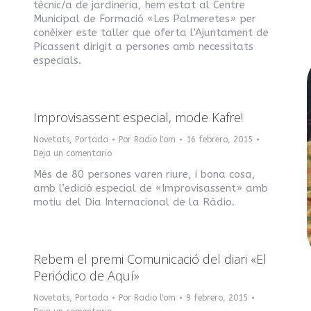
tècnic/a de jardineria, hem estat al Centre
Municipal de Formació «Les Palmeretes» per
conèixer este taller que oferta l’Ajuntament de
Picassent dirigit a persones amb necessitats
especials.
Improvisassent especial, mode Kafre!
Novetats
,
Portada
Por
Radio l'om
16 febrero, 2015
Deja un comentario
Més de 80 persones varen riure, i bona cosa,
amb l’edició especial de «Improvisassent» amb
motiu del Dia Internacional de la Ràdio.
Rebem el premi Comunicació del diari «El
Periódico de Aquí»
Novetats
,
Portada
Por
Radio l'om
9 febrero, 2015