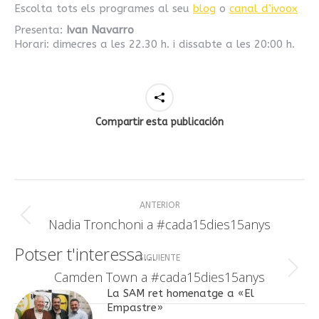
Escolta tots els programes al seu
blog
o
canal d’ivoox
Presenta:
Ivan Navarro
Horari: dimecres a les 22.30 h. i dissabte a les 20:00 h.
Compartir esta publicación
Navegación
ANTERIOR
entre
Publicación
Nadia Tronchoni a #cada15dies15anys
anterior:
publicaciones
Potser t'interessa...
SIGUIENTE
Publicación
Camden Town a #cada15dies15anys
siguiente:
La SAM ret homenatge a «El
Empastre»