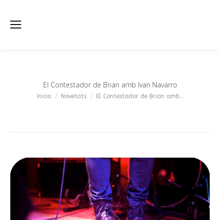
El Contestador de Brian amb Ivan Navarro
Estás aquí:
Inicio
Novetats
El Contestador de Brian amb…