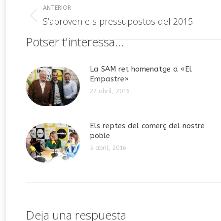
Navegación
ANTERIOR
entre
Publicación
S’aproven els pressupostos del 2015
anterior:
publicaciones
Potser t'interessa...
La SAM ret homenatge a «El
Empastre»
22 abril, 2016
Els reptes del comerç del nostre
poble
5 abril, 2016
Deja una respuesta