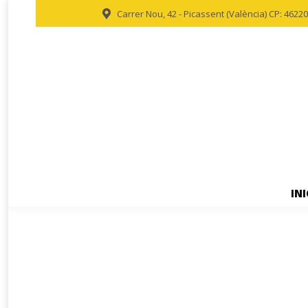
Carrer Nou, 42 - Picassent (València) CP: 46220
INI