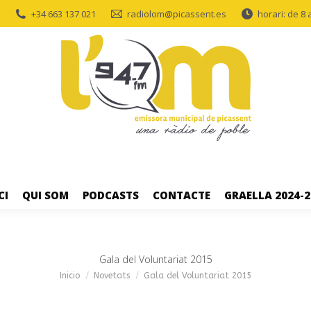
+34 663 137 021
radiolom@picassent.es
horari: de 8 
CI
QUI SOM
PODCASTS
CONTACTE
GRAELLA 2024-2
Gala del Voluntariat 2015
Estás aquí:
Inicio
Novetats
Gala del Voluntariat 2015