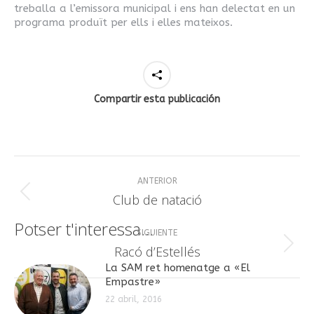
treballa a l’emissora municipal i ens han delectat en un
programa produït per ells i elles mateixos.
Compartir esta publicación
Navegación
ANTERIOR
entre
Publicación
Club de natació
anterior:
publicaciones
Potser t'interessa...
SIGUIENTE
Publicación
Racó d’Estellés
siguiente:
La SAM ret homenatge a «El
Empastre»
22 abril, 2016