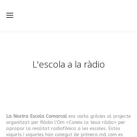
L'escola a la ràdio
Estás aquí:
La Nostra Escola Comarcal
ens visita gràcies al projecte
organitzat per Ràdio l’Om «Coneix la teua ràdio» per
apropar la realitat radiofònica a les escoles. Estos
xiquets i xiquetes han conegut de primera mà com es