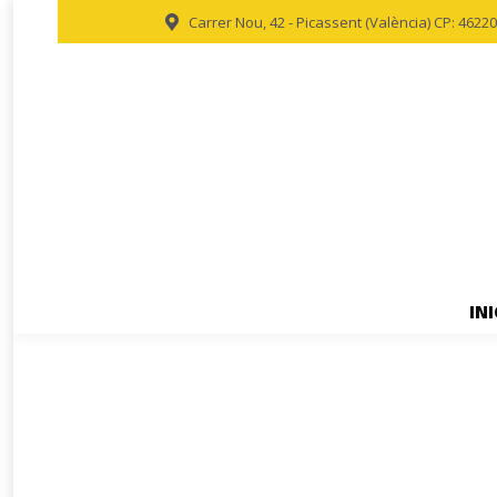
Carrer Nou, 42 - Picassent (València) CP: 46220
INI