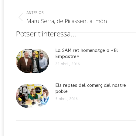
Navegación
ANTERIOR
entre
Publicación
Maru Serra, de Picassent al món
anterior:
publicaciones
Potser t'interessa...
La SAM ret homenatge a «El
Empastre»
22 abril, 2016
Els reptes del comerç del nostre
poble
5 abril, 2016