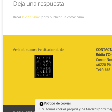
Deja una respuesta
Debes
Iniciar Sesión
para publicar un comentario.
Amb el suport institucional de:
CONTACT
Ràdio l'O
Carrer No
46220 Pic
Telf: 663
Política de cookies
Utilizamos cookies propias y de terceros para mej