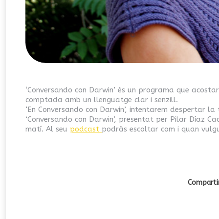
‘Conversando con Darwin’ és un programa que acostarà 
comptada amb un llenguatge clar i senzill.
‘En Conversando con Darwin’, intentarem despertar la t
‘Conversando con Darwin’, presentat per Pilar Díaz Cac
matí. Al seu
podcast
podràs escoltar com i quan vulg
Compartir