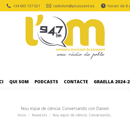
+34 663 137 021
radiolom@picassent.es
horari: de 8 
CI
QUI SOM
PODCASTS
CONTACTE
GRAELLA 2024-2
Nou espai de ciència: Conversando con Darwin
Estás aquí:
Inicio
Novetats
Nou espai de ciència: Conversando…