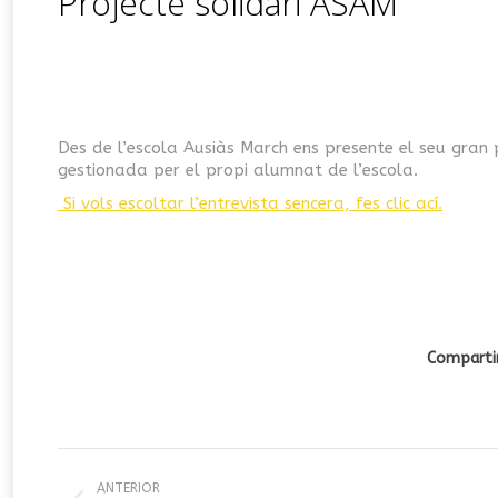
Projecte solidari ASAM
Estás aquí:
Des de l’escola Ausiàs March ens presente el seu gran p
gestionada per el propi alumnat de l’escola.
Si vols escoltar l’entrevista sencera, fes clic ací.
Compartir
Navegación
ANTERIOR