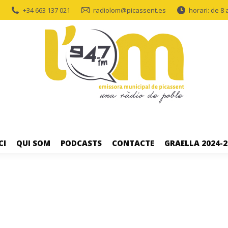
+34 663 137 021
radiolom@picassent.es
horari: de 8 
CI
QUI SOM
PODCASTS
CONTACTE
GRAELLA 2024-2