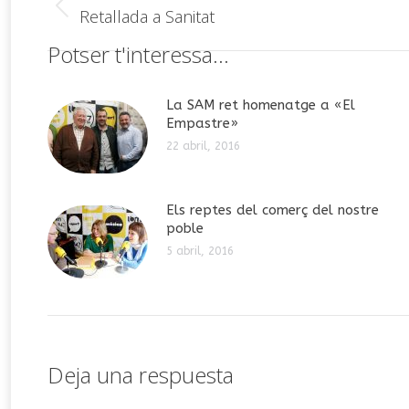
entre
Publicación
Retallada a Sanitat
anterior:
publicaciones
Potser t'interessa...
La SAM ret homenatge a «El
Empastre»
22 abril, 2016
Els reptes del comerç del nostre
poble
5 abril, 2016
Deja una respuesta