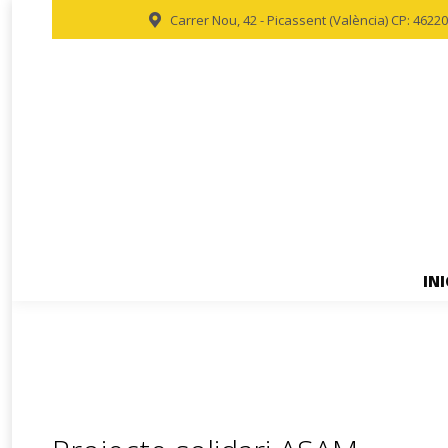
Carrer Nou, 42 - Picassent (València) CP: 46220
INI