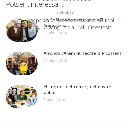
anterior:
publicaciones
Potser t'interessa...
SIGUIENTE
Nous espais a la 94.7FM: ADN Rap, Futbol
La SAM ret homenatge a «El
Publicación
Empastre»
Legends, La Vanguardia Civil i Cinestesia
siguiente:
22 abril, 2016
Arranca l’Anem al Teatre a Picassent
22 abril, 2016
Els reptes del comerç del nostre
poble
5 abril, 2016