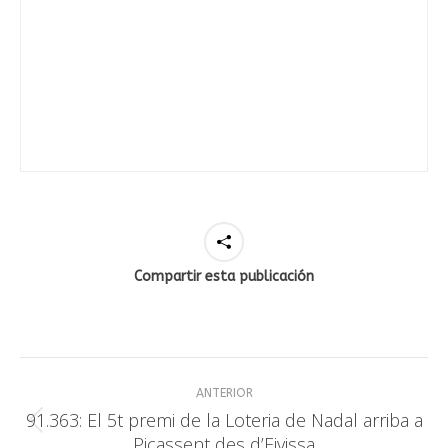
Compartir esta publicación
Navegación
ANTERIOR
entre
91.363: El 5t premi de la Loteria de Nadal arriba a
Publicación
Picassent des d’Eivissa