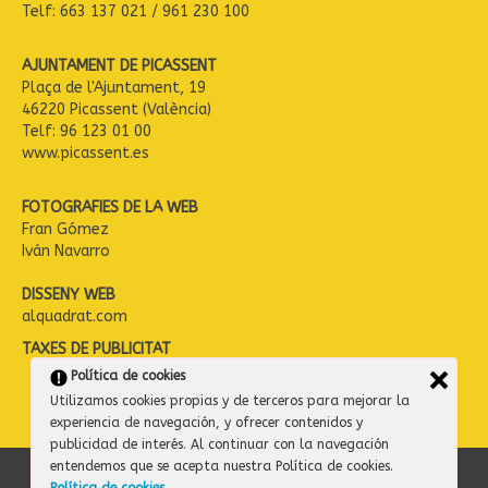
Telf: 663 137 021 / 961 230 100
AJUNTAMENT DE PICASSENT
Plaça de l'Ajuntament, 19
46220 Picassent (València)
Telf: 96 123 01 00
www.picassent.es
FOTOGRAFIES DE LA WEB
Fran Gómez
Iván Navarro
DISSENY WEB
alquadrat.com
TAXES DE PUBLICITAT
Política de cookies
Utilizamos cookies propias y de terceros para mejorar la
experiencia de navegación, y ofrecer contenidos y
publicidad de interés. Al continuar con la navegación
entendemos que se acepta nuestra Política de cookies.
© 2013-2025 Ràdio l'Om / AJUNTAMENT DE PICASSENT