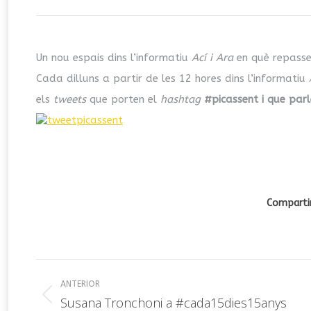
Un nou espais dins l’informatiu
Ací i Ara
en què repasse
Cada dilluns a partir de les 12 hores dins l’informatiu
els
tweets
que porten el
hashtag
#picassent i que parl
Compartir
Navegación
ANTERIOR
entre
Publicación
Susana Tronchoni a #cada15dies15anys