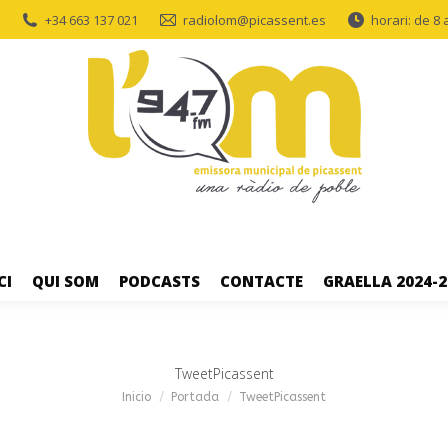
+34 663 137 021
radiolom@picassent.es
horari: de 8 
CI
QUI SOM
PODCASTS
CONTACTE
GRAELLA 2024-2
TweetPicassent
Estás aquí:
Inicio
Portada
TweetPicassent