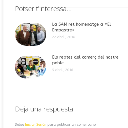
anterior:
publicaciones
Potser t'interessa...
La SAM ret homenatge a «El
Empastre»
22 abril, 2016
Els reptes del comerç del nostre
poble
5 abril, 2016
Deja una respuesta
Debes
Iniciar Sesión
para publicar un comentario.