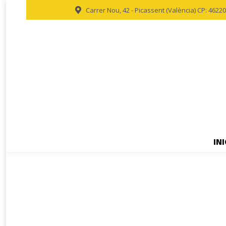
Carrer Nou, 42 - Picassent (València) CP: 46220
INI