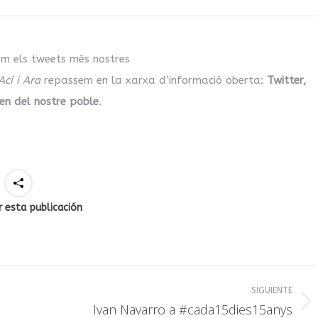
m els tweets més nostres
Ací i Ara
repassem en la xarxa d’informació oberta:
Twitter,
en del nostre poble
.
 esta publicación
SIGUIENTE
Publicación
Ivan Navarro a #cada15dies15anys