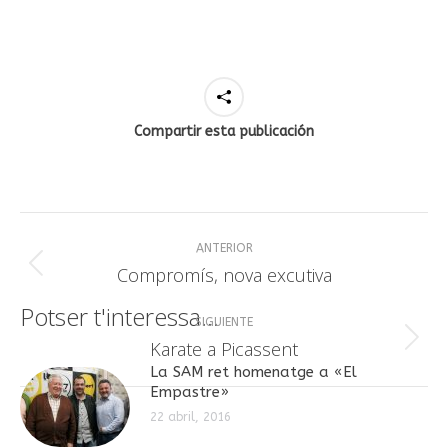
Compartir esta publicación
Navegación
ANTERIOR
entre
Publicación
Compromís, nova excutiva
anterior:
publicaciones
Potser t'interessa...
SIGUIENTE
Publicación
Karate a Picassent
siguiente:
La SAM ret homenatge a «El
Empastre»
22 abril, 2016