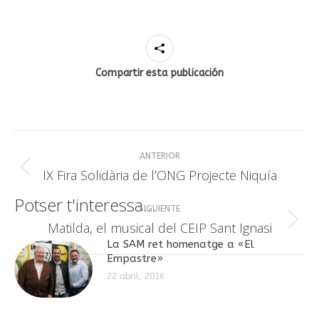
Compartir esta publicación
Navegación
ANTERIOR
entre
Publicación
IX Fira Solidària de l’ONG Projecte Niquía
anterior:
publicaciones
Potser t'interessa...
SIGUIENTE
Publicación
Matilda, el musical del CEIP Sant Ignasi
siguiente:
La SAM ret homenatge a «El
Empastre»
22 abril, 2016