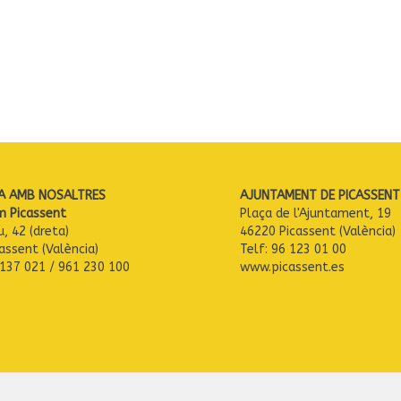
A AMB NOSALTRES
AJUNTAMENT DE PICASSENT
m Picassent
Plaça de l'Ajuntament, 19
u, 42 (dreta)
46220 Picassent (València)
assent (València)
Telf: 96 123 01 00
 137 021 / 961 230 100
www.picassent.es