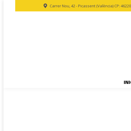
Carrer Nou, 42 - Picassent (València) CP: 46220
INI