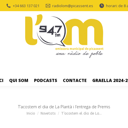
+34 663 137 021
radiolom@picassent.es
horari: de 8 
CI
QUI SOM
PODCASTS
CONTACTE
GRAELLA 2024-2
T’acostem el dia de La Plantà i l’entrega de Premis
Estás aquí:
Inicio
Novetats
T’acostem el dia de La…