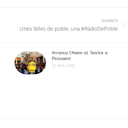
SIGUIENTE
Publicación
Unes falles de poble, una #RàdioDePoble
siguiente:
Arranca l’Anem al Teatre a
Picassent
22 abril, 2016