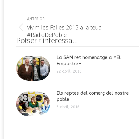
Navegación
ANTERIOR
entre
Vivim les Falles 2015 a la teua
Publicación
#RàdioDePoble
anterior:
publicaciones
Potser t'interessa...
La SAM ret homenatge a «El
Empastre»
22 abril, 2016
Els reptes del comerç del nostre
poble
5 abril, 2016