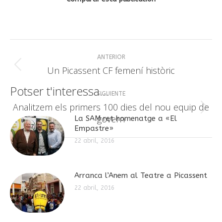
Navegación
ANTERIOR
entre
Publicación
Un Picassent CF femení històric
anterior:
publicaciones
Potser t'interessa...
SIGUIENTE
Analitzem els primers 100 dies del nou equip de
Publicación
govern
La SAM ret homenatge a «El
siguiente:
Empastre»
22 abril, 2016
Arranca l’Anem al Teatre a Picassent
22 abril, 2016