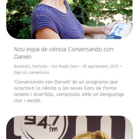
Nou espai de ciència: Conversando con
Darwin
Novetats
,
Portada
Por
Radio l'om
28 septiembre, 2015
Deja un comentario
‘Conversando con Darwin’ és un programa que
acostarà la ciència a les seues llars de forma
amena i divertida, comptada amb un llenguatge
clar i senzill.