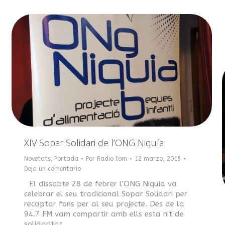
XIV Sopar Solidari de l’ONG Niquía
Novetats
,
Portada
Por
Radio l'om
12 marzo, 2015
Deja un comentario
El dissabte 28 de febrer l’ONG Niquia va
celebrar el seu tradicional Sopar Solidari per
recaptar fons per al seu projecte. Des de la
94.7 FM vam compartir amb ells esta nit de
solidaritat.