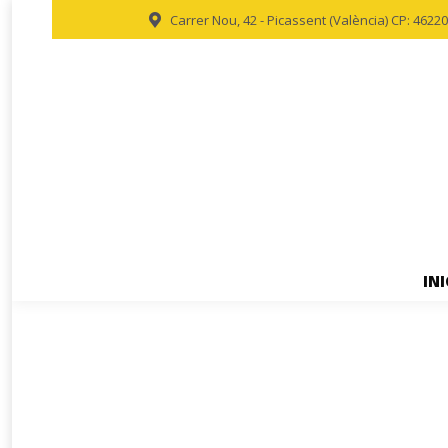
Carrer Nou, 42 - Picassent (València) CP: 46220
INI