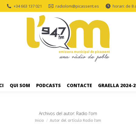
+34 663 137 021
radiolom@picassent.es
horari: de 8 
CI
QUI SOM
PODCASTS
CONTACTE
GRAELLA 2024-2
Archivos del autor:
Radio l'om
Estás aquí:
Inicio
Autor del artículo Radio l'om