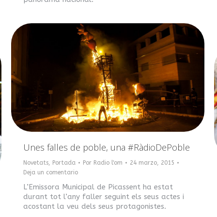
Unes falles de poble, una #RàdioDePoble
Novetats
,
Portada
Por
Radio l'om
24 marzo, 2015
Deja un comentario
L’Emissora Municipal de Picassent ha estat
durant tot l’any faller seguint els seus actes i
acostant la veu dels seus protagonistes.