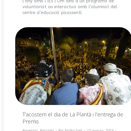
l’any amb l’IES l’Om dins d’un programa de
voluntariat on interactua amb l’alumnat del
centre d’educació picassentí.
T’acostem el dia de La Plantà i l’entrega de
Premis
Novetats
,
Portada
Por
Radio l'om
13 marzo, 2015