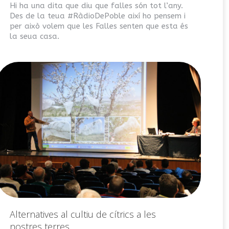
Hi ha una dita que diu que falles són tot l’any.
Des de la teua #RàdioDePoble així ho pensem i
per això volem que les Falles senten que esta és
la seua casa.
Alternatives al cultiu de cítrics a les
nostres terres