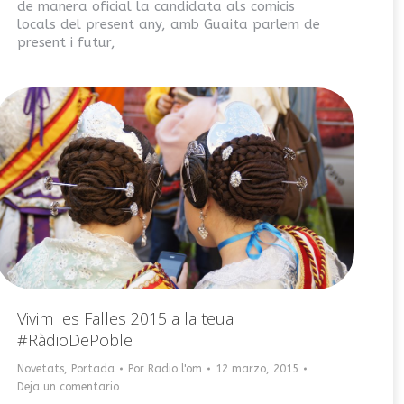
de manera oficial la candidata als comicis
locals del present any, amb Guaita parlem de
present i futur,
Vivim les Falles 2015 a la teua
#RàdioDePoble
Novetats
,
Portada
Por
Radio l'om
12 marzo, 2015
Deja un comentario