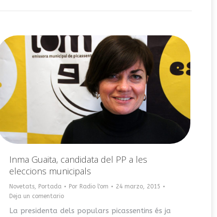
Inma Guaita, candidata del PP a les
eleccions municipals
Novetats
,
Portada
Por
Radio l'om
24 marzo, 2015
Deja un comentario
La presidenta dels populars picassentins és ja