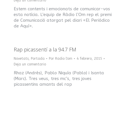
Deja un comentario
Estem contents i emocionats de comunicar-vos
esta notícia. L’equip de Ràdio l’Om rep el premi
de Comunicació atorgat pel diari «El Periódico
de Aquí».
Rap picassentí a la 94.7 FM
Novetats
,
Portada
Por
Radio l'om
4 febrero, 2015
Deja un comentario
Rhaz (Andrés), Pablo Niquía (Pablo) i Isanta
(Marc). Tres veus, tres mc’s, tres joves
picassentins amants del rap