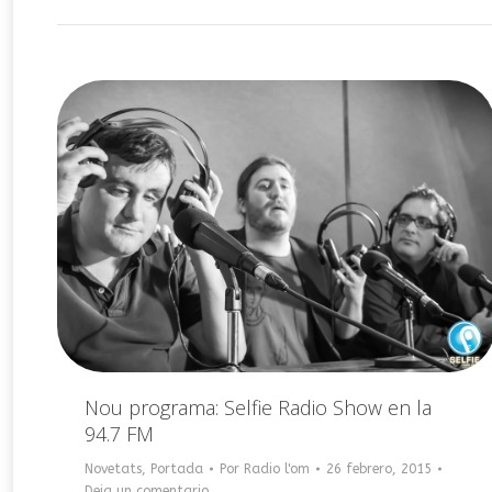
Nou programa: Selfie Radio Show en la
94.7 FM
Novetats
,
Portada
Por
Radio l'om
26 febrero, 2015
Deja un comentario