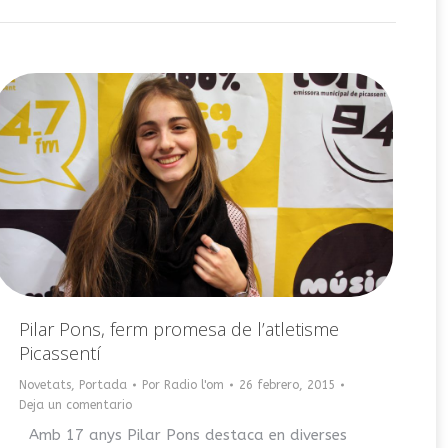
Pilar Pons, ferm promesa de l’atletisme
Picassentí
Novetats
,
Portada
Por
Radio l'om
26 febrero, 2015
Deja un comentario
Amb 17 anys Pilar Pons destaca en diverses