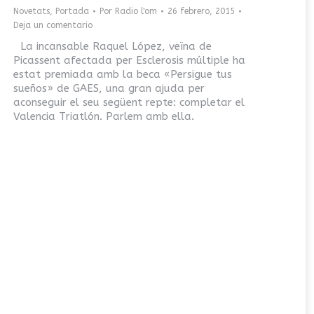
Novetats
,
Portada
Por
Radio l'om
26 febrero, 2015
Deja un comentario
La incansable Raquel López, veïna de
Picassent afectada per Esclerosis múltiple ha
estat premiada amb la beca «Persigue tus
sueños» de GAES, una gran ajuda per
aconseguir el seu següent repte: completar el
Valencia Triatlón. Parlem amb ella.