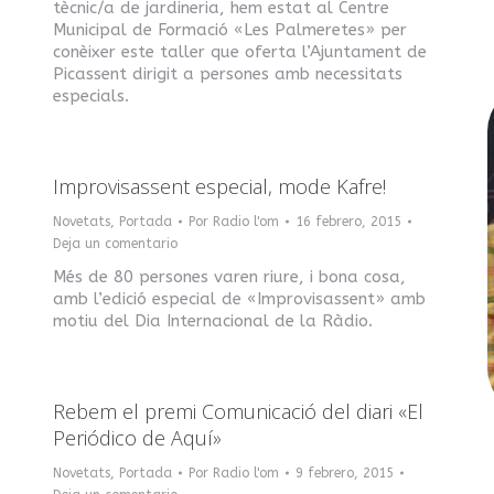
tècnic/a de jardineria, hem estat al Centre
Municipal de Formació «Les Palmeretes» per
conèixer este taller que oferta l’Ajuntament de
Picassent dirigit a persones amb necessitats
especials.
Improvisassent especial, mode Kafre!
Novetats
,
Portada
Por
Radio l'om
16 febrero, 2015
Deja un comentario
Més de 80 persones varen riure, i bona cosa,
amb l’edició especial de «Improvisassent» amb
motiu del Dia Internacional de la Ràdio.
Rebem el premi Comunicació del diari «El
Periódico de Aquí»
Novetats
,
Portada
Por
Radio l'om
9 febrero, 2015