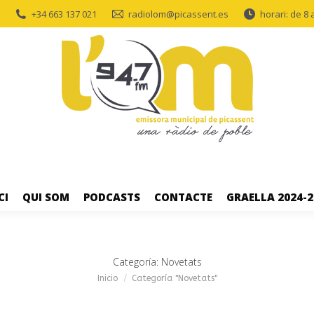
+34 663 137 021
radiolom@picassent.es
horari: de 8 
CI
QUI SOM
PODCASTS
CONTACTE
GRAELLA 2024-2
Categoría:
Novetats
Estás aquí:
Inicio
Categoría "Novetats"