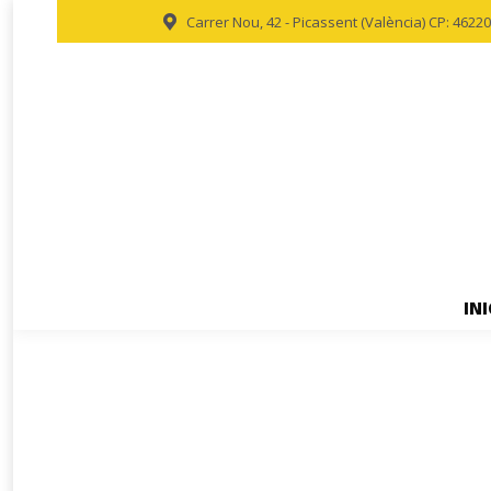
Carrer Nou, 42 - Picassent (València) CP: 46220
INI