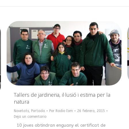
Tallers de jardineria, il·lusió i estima per la
natura
Novetats
,
Portada
Por
Radio l'om
26 febrero, 2015
Deja un comentario
10 joves obtindran enguany el certificat de