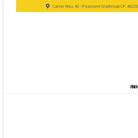
Carrer Nou, 42 - Picassent (València) CP: 46220
INI