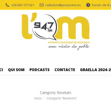
+34 663 137 021
radiolom@picassent.es
horari: de 8 
CI
QUI SOM
PODCASTS
CONTACTE
GRAELLA 2024-2
Categoría:
Novetats
Estás aquí:
Inicio
Categoría "Novetats"