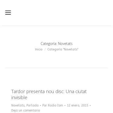
Categoría:
Novetats
Estás aquí:
Inicio
Categoría "Novetats"
Tardor presenta nou disc: Una ciutat
invisible
Novetats
,
Portada
Por
Radio l'om
12 enero, 2015
Deja un comentario